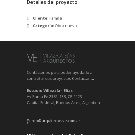
Detalles del proyecto
Cliente:
Familia
Categoría
: Obra nueva
Contáctenos para poder ayudarlo a
concretar sus proyectos
Contactar →
Estudio Villazala - Elías
Av Santa Fe 2385, 13B, CP 1123
Capital Federal, Buenos Aires, Argentina
E
:
info@arquitectosve.com.ar