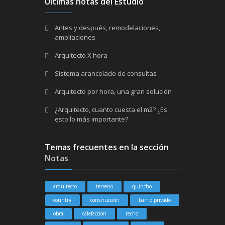
Ultimas notas del Estudio
Antes y después, remodelaciones,
ampliaciones
Arquitecto X hora
Sistema arancelado de consultas
Arquitecto por hora, una gran solución
¿Arquitecto, cuanto cuesta el m2? ¿Es
esto lo más importante?
Temas frecuentes en la sección
Notas
arquitecto
terreno
quincho
country
construcción
barrio privado
obra
calefacción
techo