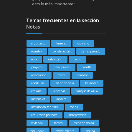
esto lo más importante?
Temas frecuentes en la sección
Notas
arquitecto
terreno
quincho
country
construcción
barrio privado
obra
calefacción
techo
proyecto
presupuesto
parrilla
orientación
costos
comedor
aberturas
mano de obra
humedad
ecología
ventanas
tanque de agua
materiales
madera
instalación sanitaria
cocina
arquitecto por hora
anteproyecto
vivienda
techos
techo de chapa
seguridad
revestimiento
piscina