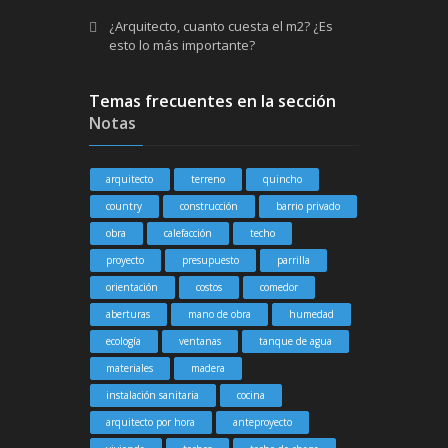
¿Arquitecto, cuanto cuesta el m2? ¿Es
esto lo más importante?
Temas frecuentes en la sección
Notas
arquitecto
terreno
quincho
country
construcción
barrio privado
obra
calefacción
techo
proyecto
presupuesto
parrilla
orientación
costos
comedor
aberturas
mano de obra
humedad
ecología
ventanas
tanque de agua
materiales
madera
instalación sanitaria
cocina
arquitecto por hora
anteproyecto