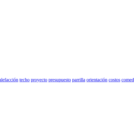
alefacción
techo
proyecto
presupuesto
parrilla
orientación
costos
comed