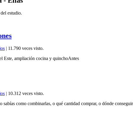
 - Elías
 del estudio.
ones
ios
| 11.790 veces visto.
o C.C. Pilar del Este, ampliación cocina y quinchoAn
ios
| 10.312 veces visto.
no sabías como combinarlas, o qué cantidad comprar, o dónde conseguir