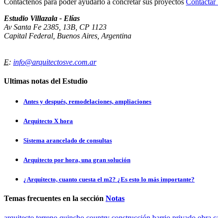
Contáctenos para poder ayudarlo a concretar sus proyectos
Contacta
Estudio Villazala - Elías
Av Santa Fe 2385, 13B, CP 1123
Capital Federal, Buenos Aires, Argentina
E
:
info@arquitectosve.com.ar
Ultimas notas del Estudio
Antes y después, remodelaciones, ampliaciones
Arquitecto X hora
Sistema arancelado de consultas
Arquitecto por hora, una gran solución
¿Arquitecto, cuanto cuesta el m2? ¿Es esto lo más importante?
Temas frecuentes en la sección
Notas
arquitecto
terreno
quincho
country
construcción
barrio privado
obra
c