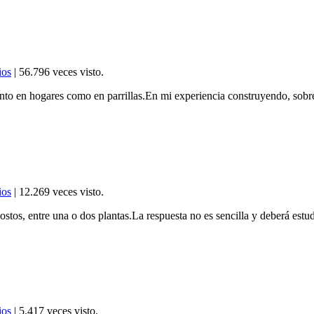
ios
| 56.796 veces visto.
to en hogares como en parrillas.En mi experiencia construyendo, sobre 
ios
| 12.269 veces visto.
ostos, entre una o dos plantas.La respuesta no es sencilla y deberá est
ios
| 5.417 veces visto.