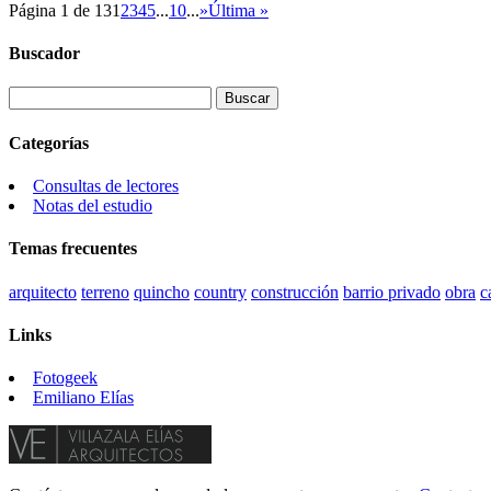
Página 1 de 13
1
2
3
4
5
...
10
...
»
Última »
Buscador
Categorías
Consultas de lectores
Notas del estudio
Temas frecuentes
arquitecto
terreno
quincho
country
construcción
barrio privado
obra
c
Links
Fotogeek
Emiliano Elías