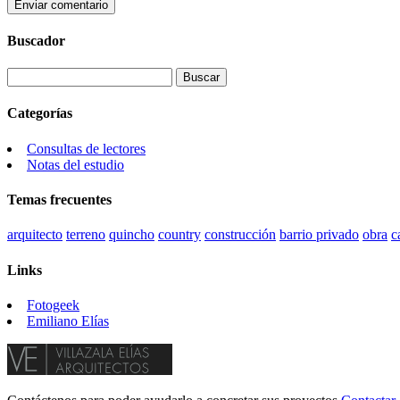
Buscador
Categorías
Consultas de lectores
Notas del estudio
Temas frecuentes
arquitecto
terreno
quincho
country
construcción
barrio privado
obra
c
Links
Fotogeek
Emiliano Elías