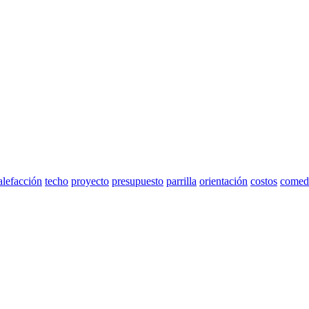
alefacción
techo
proyecto
presupuesto
parrilla
orientación
costos
comed