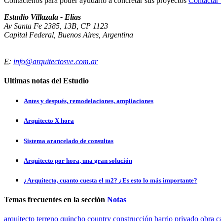
Contáctenos para poder ayudarlo a concretar sus proyectos
Contacta
Estudio Villazala - Elías
Av Santa Fe 2385, 13B, CP 1123
Capital Federal, Buenos Aires, Argentina
E
:
info@arquitectosve.com.ar
Ultimas notas del Estudio
Antes y después, remodelaciones, ampliaciones
Arquitecto X hora
Sistema arancelado de consultas
Arquitecto por hora, una gran solución
¿Arquitecto, cuanto cuesta el m2? ¿Es esto lo más importante?
Temas frecuentes en la sección
Notas
arquitecto
terreno
quincho
country
construcción
barrio privado
obra
c