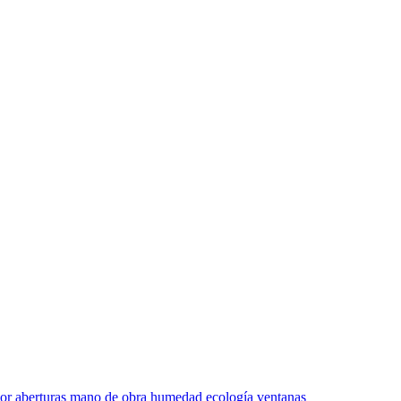
or
aberturas
mano de obra
humedad
ecología
ventanas