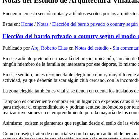
Notas del Estudio de Arquitectura Villazala
Encuentre en esta sección notas y artículos escritos por los arquitectos
Estás en:
Home
/
Notas
/
Elección del barrio privado o country según
Elección del barrio privado o country según el modo 
Publicado por
Arq. Roberto Elias
en
Notas del estudio
‐
Sin comentar
En este artículo pretendo ir mas allá del precio, ubicación, tamaño de
ningún miembro de la familia se interesara por ese deporte, lo mismo d
En este sentido, no es recomendable elegir un country muy diferente al
actividad, ya que deberán buscar algún club cercano, con la incomodi
La zona elegida también es vital si se tienen en cuenta los traslados d
Tampoco es conveniente comprar en un lugar con expensas caras si se
para mejorar el emprendimiento y podrían sentirse incómodos por tene
realizar inversiones en el emprendimiento pero la mayoría de los count
Asimismo, existen reglamentos que regulan desde el estilo de las vivi
Como consejo, traten de contactarse con la mayor cantidad de persona