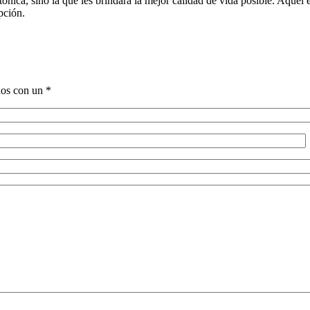
tónica, sino la que les brindará la mejor calidad de vida posible. Aquel
pción.
ados con un
*