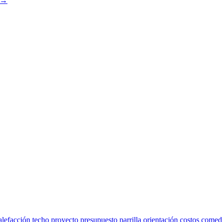
r →
alefacción
techo
proyecto
presupuesto
parrilla
orientación
costos
comed