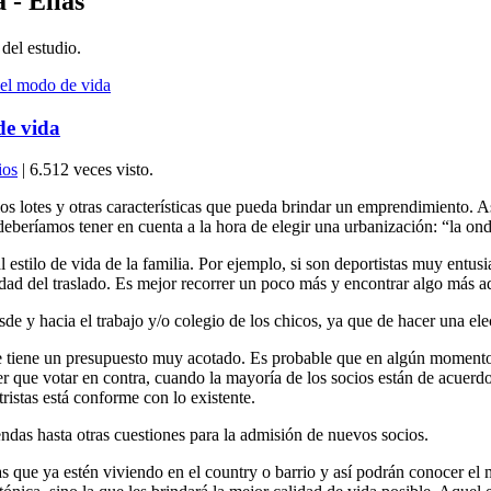
 - Elías
 del estudio.
 el modo de vida
de vida
ios
| 6.512 veces visto.
 los lotes y otras características que pueda brindar un emprendimiento. A
eberíamos tener en cuenta a la hora de elegir una urbanización: “la ond
 estilo de vida de la familia. Por ejemplo, si son deportistas muy entus
dad del traslado. Es mejor recorrer un poco más y encontrar algo más a
esde y hacia el trabajo y/o colegio de los chicos, ya que de hacer una el
 tiene un presupuesto muy acotado. Es probable que en algún momento s
r que votar en contra, cuando la mayoría de los socios están de acuerdo
ristas está conforme con lo existente.
endas hasta otras cuestiones para la admisión de nuevos socios.
s que ya estén viviendo en el country o barrio y así podrán conocer el 