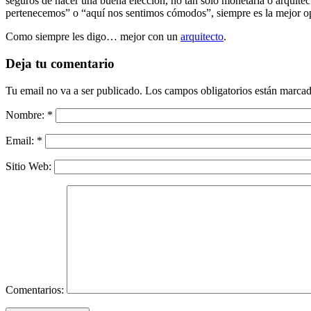
seguros de hacer una buena elección, no tan sólo monetaria o arquitec
pertenecemos” o “aquí nos sentimos cómodos”, siempre es la mejor o
Como siempre les digo… mejor con un
arquitecto
.
Deja tu comentario
Tu email no va a ser publicado. Los campos obligatorios están marc
Nombre:
*
Email:
*
Sitio Web:
Comentarios: