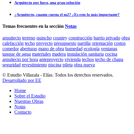
Arquitecto por hora, una gran solución
¿Arquitecto, cuanto cuesta el m2? ¿Es esto lo más importante?
Temas frecuentes en la sección
Notas
arquitecto
terreno
quincho
country
construcción
barrio privado
obra
calefacción
techo
proyecto
presupuesto
parrilla
orientación
costos
comedor
aberturas
mano de obra
humedad
ecología
ventanas
tanque de agua
materiales
madera
instalación sanitaria
cocina
arquitecto por hora
anteproyecto
vivienda
techos
techo de chapa
seguridad
revestimiento
piscina
pileta
obra nueva
© Estudio Villazala - Elías. Todos los derechos reservados.
Desarrollado por EE
Home
Sobre el Estudio
Nuestras Obras
Notas
Contacto