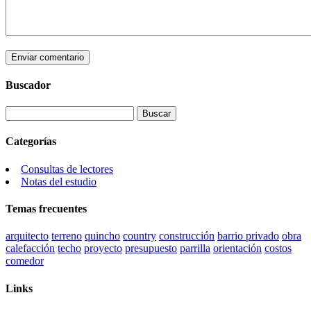
Buscador
Categorías
Consultas de lectores
Notas del estudio
Temas frecuentes
arquitecto
terreno
quincho
country
construcción
barrio privado
obra
calefacción
techo
proyecto
presupuesto
parrilla
orientación
costos
comedor
Links