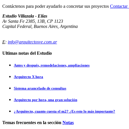
Contáctenos para poder ayudarlo a concretar sus proyectos
Contacta
Estudio Villazala - Elías
Av Santa Fe 2385, 13B, CP 1123
Capital Federal, Buenos Aires, Argentina
E
:
info@arquitectosve.com.ar
Ultimas notas del Estudio
Antes y después, remodelaciones, ampliaciones
Arquitecto X hora
Sistema arancelado de consultas
Arquitecto por hora, una gran solución
¿Arquitecto, cuanto cuesta el m2? ¿Es esto lo más importante?
Temas frecuentes en la sección
Notas