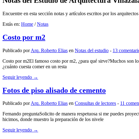
Notas del Estudio de Arquitectura Villazala
Encuentre en esta sección notas y artículos escritos por los arquitectos
Estás en:
Home
/
Notas
Costo por m2
Publicado por
Arq. Roberto Elias
en
Notas del estudio
‐
13 comentari
Costo por m2El famoso costo por m2, ¿para qué sirve?Muchos son los q
¿cuánto cuesta comer en un resta
Seguir leyendo →
Fotos de piso alisado de cemento
Publicado por
Arq. Roberto Elias
en
Consultas de lectores
‐
11 comen
Fernando preguntaSolicito de manera respetuosa si me puedes proyect
hicimos, donde muestro la preparación de los nivele
Seguir leyendo →