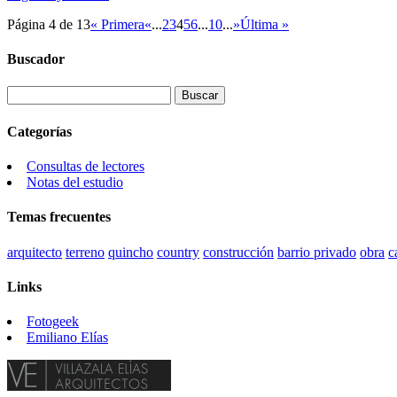
Página 4 de 13
« Primera
«
...
2
3
4
5
6
...
10
...
»
Última »
Buscador
Categorías
Consultas de lectores
Notas del estudio
Temas frecuentes
arquitecto
terreno
quincho
country
construcción
barrio privado
obra
c
Links
Fotogeek
Emiliano Elías