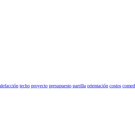
alefacción
techo
proyecto
presupuesto
parrilla
orientación
costos
comed