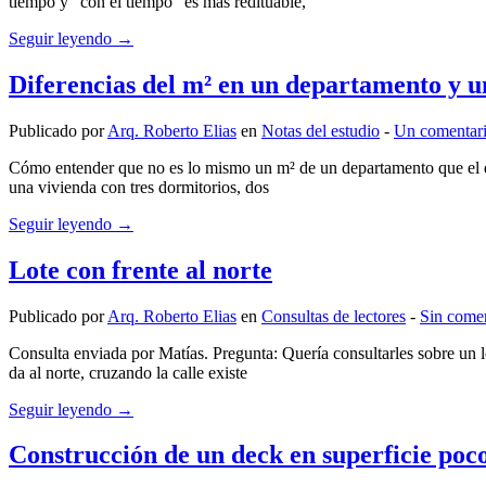
tiempo y “con el tiempo” es mas redituable,
Seguir leyendo →
Diferencias del m² en un departamento y u
Publicado por
Arq. Roberto Elias
en
Notas del estudio
‐
Un comentar
Cómo entender que no es lo mismo un m² de un departamento que el de 
una vivienda con tres dormitorios, dos
Seguir leyendo →
Lote con frente al norte
Publicado por
Arq. Roberto Elias
en
Consultas de lectores
‐
Sin comen
Consulta enviada por Matías. Pregunta: Quería consultarles sobre un l
da al norte, cruzando la calle existe
Seguir leyendo →
Construcción de un deck en superficie poc